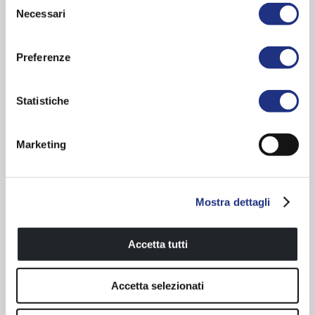
Contemporary Wellness
Necessari
del
Comfort 4 life - Bathroom solution
consenso
1 year warranty
Preferenze
Newsletter subscription
In Art
Statistiche
Elysium
Novellini Inox
Marketing
Coloratissimi Collection
Novellini Wellness
Mostra dettagli
Produkte
Walk-In Lösungen
Accetta tutti
Komplettduschen
Duschpaneele
Accetta selezionati
Duschwannen