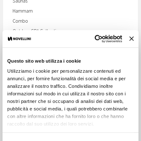
Saunas
Hammam
Combo
Outdoor SPA Collection
Sauna & Hammam
Outdoor SPA Collection
BeSafe Wall
Questo sito web utilizza i cookie
Decorative accents
Utilizziamo i cookie per personalizzare contenuti ed
annunci, per fornire funzionalità dei social media e per
All accessories
analizzare il nostro traffico. Condividiamo inoltre
Radiators
informazioni sul modo in cui utilizza il nostro sito con i
Frame Collection
nostri partner che si occupano di analisi dei dati web,
pubblicità e social media, i quali potrebbero combinarle
Edge Collection
con altre informazioni che ha fornito loro o che hanno
Black Collection
raccolto dal suo utilizzo dei loro servizi.
White Collection
Selezione