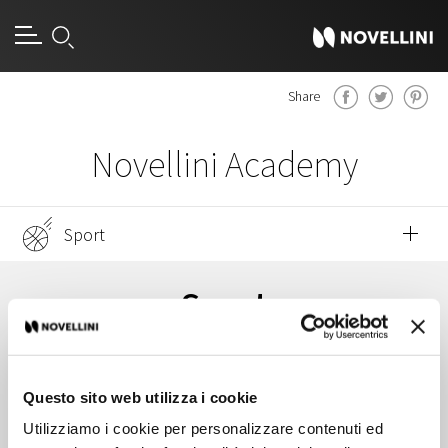
Share
Novellini Academy
Sport
Evenementen
Sport
50-jarig bestaan Novellini -
sponsoring en bijzondere
Families
initiatieven
Questo sito web utilizza i cookie
Jongeren
Utilizziamo i cookie per personalizzare contenuti ed