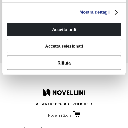
Voor meer informatie volg ons op Facebook of schrijf naar:
Mostra dettagli
novellinirunning@alugas.es
Doe mee met:
Accetta tutti
#novellini50anniversary
#runningnovellini
Accetta selezionati
Rifiuta
Share
ALGEMENE PRODUCTVEILIGHEID
Novellini Store