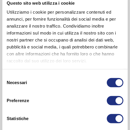
Questo sito web utilizza i cookie
Een regenererende ervaring - ontspanning van
Utilizziamo i cookie per personalizzare contenuti ed
lichaam en geest - algeheel welzijn.
annunci, per fornire funzionalità dei social media e per
analizzare il nostro traffico. Condividiamo inoltre
informazioni sul modo in cui utilizza il nostro sito con i
nostri partner che si occupano di analisi dei dati web,
De beste tijd die je jezelf kunt geven, is de tijd
pubblicità e social media, i quali potrebbero combinarle
die je doorbrengt in een van de Novellini-baden.
con altre informazioni che ha fornito loro o che hanno
Stel je een volledig regenererende ervaring
raccolto dal suo utilizzo dei loro servizi.
voor, die zowel lichaam als geest omvat.
Met de
badkuipen gun je jezelf een moment van pure
ontspanning
en geef je vorm aan een ruimte
Selezione
waarin kleuren, luxe en vierkante vormen
Necessari
del
samenkomen in een unieke omgeving met een
consenso
sterk karakter. Dankzij het cromolight-systeem
van de Novellini-badkuipen kun je
je energie
Preferenze
herstellen, je zintuigen versterken en je
lichaam doen ontwaken.
Statistiche
Pas de luchtstroom aan met de specifieke