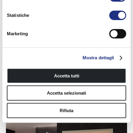
Statistiche
Celsius
SAUNA
Marketing
Finse sauna
Mostra dettagli
MEER INFORMATIE
Accetta tutti
Accetta selezionati
Rifiuta