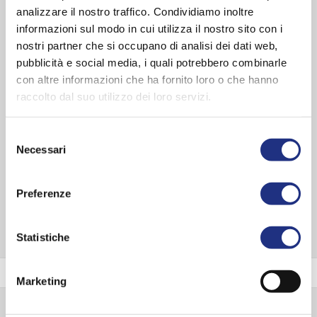
Budget:
Plus
analizzare il nostro traffico. Condividiamo inoltre
Kleur bad:
Wit
informazioni sul modo in cui utilizza il nostro sito con i
Vorm:
Rechthoekig
nostri partner che si occupano di analisi dei dati web,
pubblicità e social media, i quali potrebbero combinarle
Stijl:
Modern
con altre informazioni che ha fornito loro o che hanno
Kleur panelen:
Oak Alpine , Oak Alpine , Oxid , Quarz , Cenere ,
raccolto dal suo utilizzo dei loro servizi.
Polvere , Tortora , Light Grey , Warm Brown , Steel
Maten
Selezione
Necessari
Hoogte:
85 cm
del
consenso
ONTDEK DE COMPLETE SERIE
Preferenze
Statistiche
Kleur panelen
Marketing