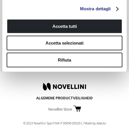
Accessoires
Mostra dettagli
Bedieningspaneel
Chromolight & audio
Accetta tutti
Accetta selezionati
Natural Air
Aqua clean, het nieuwe
waterbehandelingssyste
Rifiuta
ALGEMENE PRODUCTVEILIGHEID
Novellini Store
© 2023 Novellini Spa P.IVA IT 00690100201 / Made by
Ad
acto