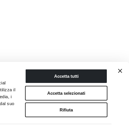
Accetta tutti
ial
Share
ilizza il
Accetta selezionati
edia, i
 dal suo
Novellini Store
Rifiuta