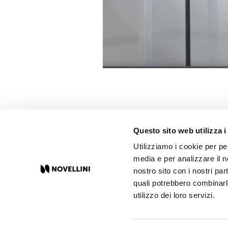
Questo sito web utilizza i
Utilizziamo i cookie per pe
media e per analizzare il no
nostro sito con i nostri par
quali potrebbero combinarl
ALGEMENE PRODUCTVEILIGHEID
utilizzo dei loro servizi.
© 2023 Novellini Spa P.IVA IT 00690100201 / Made by
Ad
acto