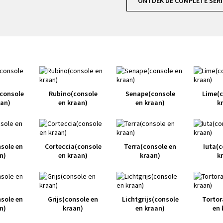
ONTDEK DE COMPLETE SERI
console
Rubino(console
Senape(console
Lime(c
aan)
en kraan)
en kraan)
k
nsole en
Corteccia(console
Terra(console en
Iuta(c
n)
en kraan)
kraan)
k
sole en
Grijs(console en
Lichtgrijs(console
Tortor
n)
kraan)
en kraan)
en 