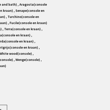
e and bath) , Aragosta(console
en kraan) , Senape(console en
aan) , Turchino(console en
raan) , Fucile(console en kraan)
) , Terra(console en kraan) ,
la(console en kraan) ,
rda(console en kraan) ,
htgrijs(console en kraan) ,
 White wood(console) ,
(console) , Wenge(console) ,
aan)