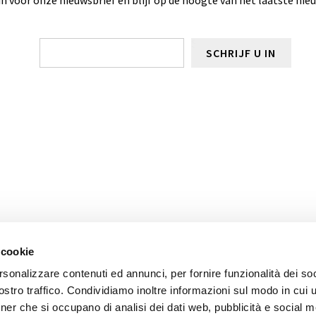
SCHRIJF U IN
een hydromassage
 geest. Daarnaast vele gunstige effecten op de gezondheid
 cookie
rsonalizzare contenuti ed annunci, per fornire funzionalità dei soc
stro traffico. Condividiamo inoltre informazioni sul modo in cui ut
tner che si occupano di analisi dei dati web, pubblicità e social m