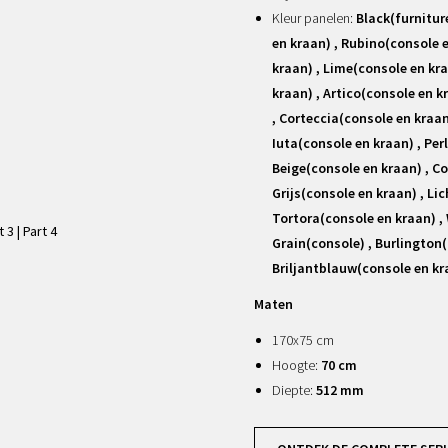
Kleur panelen:
Black(furnitur
en kraan) , Rubino(console 
kraan) , Lime(console en kr
kraan) , Artico(console en k
, Corteccia(console en kraan
Iuta(console en kraan) , Per
Beige(console en kraan) , Co
Grijs(console en kraan) , Lic
Tortora(console en kraan) ,
t 3
|
Part 4
Grain(console) , Burlington
Briljantblauw(console en kr
Maten
170x75 cm
Hoogte:
70 cm
Diepte:
512 mm