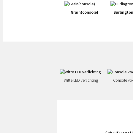
Grain(console)
Burlingto
Witte LED verlichting
Console vo
Schrijf u snel