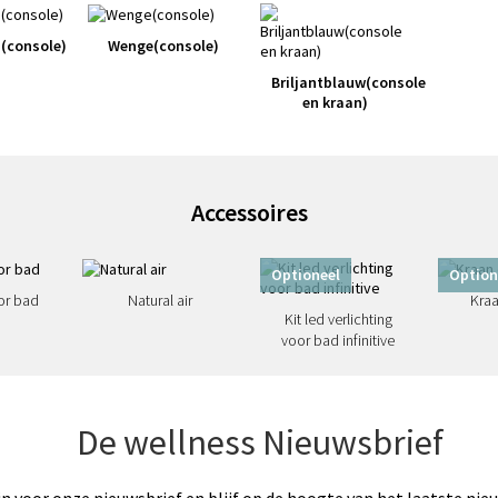
n(console)
Wenge(console)
Briljantblauw(console
en kraan)
Accessoires
Optioneel
Option
or bad
Natural air
Kraa
Kit led verlichting
voor bad infinitive
De wellness Nieuwsbrief
 in voor onze nieuwsbrief en blijf op de hoogte van het laatste nie