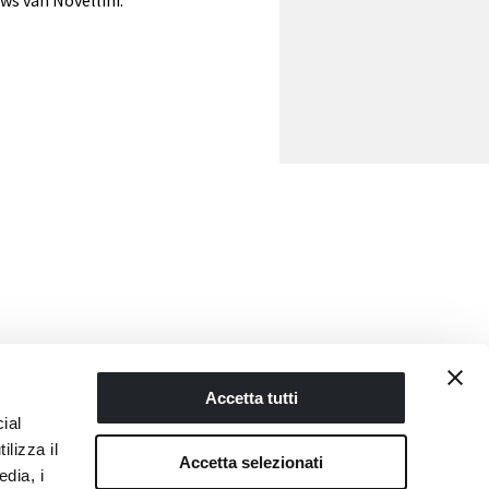
Accetta tutti
ONTDEK MEER
ial
ilizza il
Accetta selezionati
edia, i