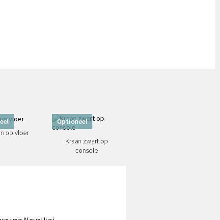
eel
Optioneel
n op vloer
Kraan zwart op
console
uws van Novellini.