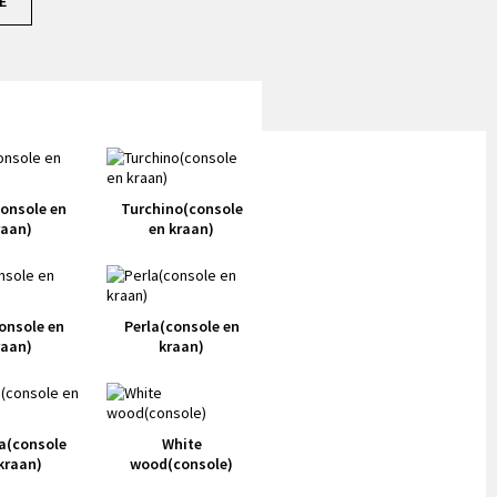
E
onsole en
Turchino(console
raan)
en kraan)
onsole en
Perla(console en
raan)
kraan)
a(console
White
kraan)
wood(console)