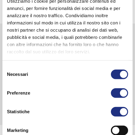
Utilizziamo i cookie per personalizzare contenuti ed
annunci, per fornire funzionalità dei social media e per
analizzare il nostro traffico. Condividiamo inoltre
informazioni sul modo in cui utilizza il nostro sito con i
nostri partner che si occupano di analisi dei dati web,
pubblicità e social media, i quali potrebbero combinarle
De wellness Nieuwsbrief
con altre informazioni che ha fornito loro o che hanno
raccolto dal suo utilizzo dei loro servizi.
Schrijf u snel in voor onze nieuwsbrief en blijf op de
hoogte van het laatste nieuws van Novellini.
Selezione
Necessari
del
consenso
Preferenze
SCHRIJF U IN
Statistiche
Marketing