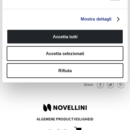
De voordelen van een
hydromassage
Mostra dettagli
Totale ontspanning van lichaam en geest. Daarnaast vele
Accetta tutti
gunstige effecten op de gezondheid
Accetta selezionati
ONTDEK MEER
Rifiuta
Share
ALGEMENE PRODUCTVEILIGHEID